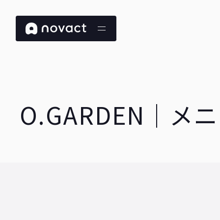
Projects
Contact
Update
Recruit
Works
About
01
02
03
04
05
06
O.GARDEN｜メ