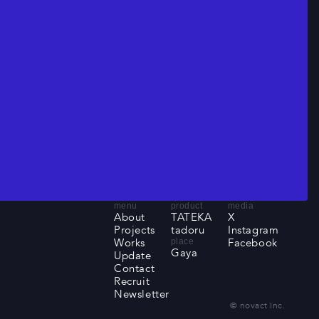
menu
product
media
About
TATEKA
X
About
Projects
TATEKA
tadoru
X
Instagram
Projects
Works
tadoru
Instagram
Facebook
place
Gaya
Works
Update
Facebook
Gaya
Update
Contact
Contact
Recruit
Recruit
Newsletter
Newsletter
© novact Inc.