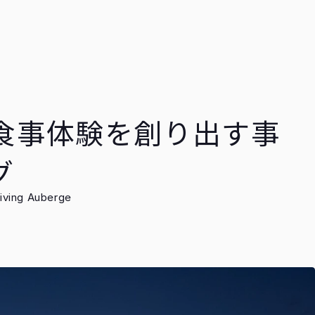
食事体験を創り出す事
グ
ing Auberge
)