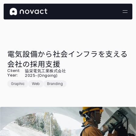
Projects
Contact
Update
Recruit
Works
About
01
02
03
04
05
06
電気設備から社会インフラを支える
会社の採用支援
Client:
協栄電気工業株式会社
Year:
2025-(Ongoing)
Graphic
Web
Branding